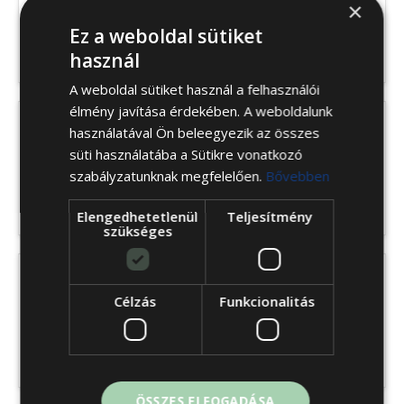
×
Polo kanapé
Ez a weboldal sütiket
430 430
Ft
használ
-tól
A weboldal sütiket használ a felhasználói
élmény javítása érdekében. A weboldalunk
használatával Ön beleegyezik az összes
süti használatába a Sütikre vonatkozó
Lounge kanapé
szabályzatunknak megfelelően.
Bővebben
469 900
Ft
-tól
Elengedhetetlenül
Teljesítmény
szükséges
Célzás
Funkcionalitás
Napoli kanapé
479 900
Ft
-tól
ÖSSZES ELFOGADÁSA