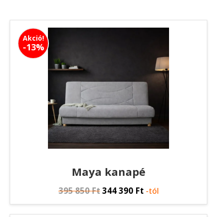
Akció!
-13%
Maya kanapé
395 850
Ft
344 390
Ft
-tól