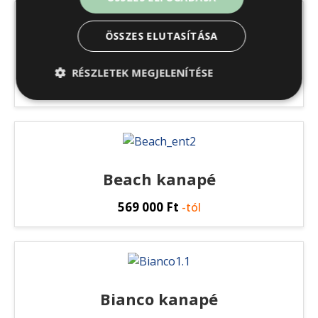
ÖSSZES ELUTASÍTÁSA
Manhattan sarokkanapé
RÉSZLETEK MEGJELENÍTÉSE
555 650
Ft
-tól
Beach kanapé
569 000
Ft
-tól
Bianco kanapé