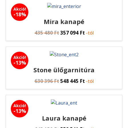
Akció!
-18%
Mira kanapé
435 480
Ft
357 094
Ft
-tól
Akció!
-13%
Stone ülőgarnitúra
630 396
Ft
548 445
Ft
-tól
Akció!
-13%
Laura kanapé