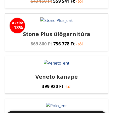
643 150
Ft
559 541
Ft
-tól
Akció!
-13%
Stone Plus ülőgarnitúra
869 860
Ft
756 778
Ft
-tól
Veneto kanapé
399 920
Ft
-tól