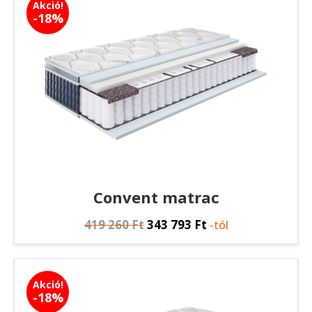
Akció!
-18%
Convent matrac
419 260
Ft
343 793
Ft
-tól
Akció!
-18%