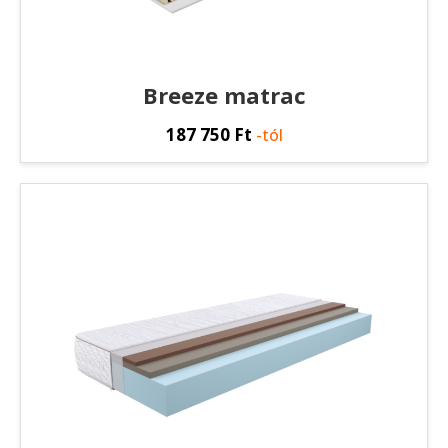
Breeze matrac
187 750
Ft
-tól