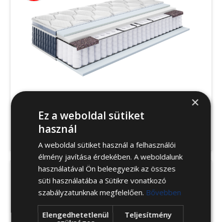
×
Ez a weboldal sütiket
Belmond matrac
használ
419 260
Ft
343 793
Ft
-tól
A weboldal sütiket használ a felhasználói
élmény javítása érdekében. A weboldalunk
használatával Ön beleegyezik az összes
süti használatába a Sütikre vonatkozó
szabályzatunknak megfelelően.
Bővebben
Elengedhetetlenül
Teljesítmény