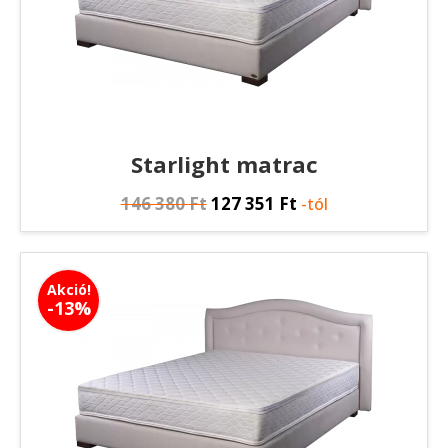
Starlight matrac
146 380
Ft
127 351
Ft
-tól
Akció!
-13%