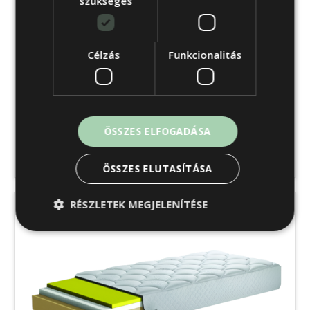
szükséges
Célzás
Funkcionalitás
Chamomile matrac
ÖSSZES ELFOGADÁSA
167 490
Ft
-tól
ÖSSZES ELUTASÍTÁSA
RÉSZLETEK MEGJELENÍTÉSE