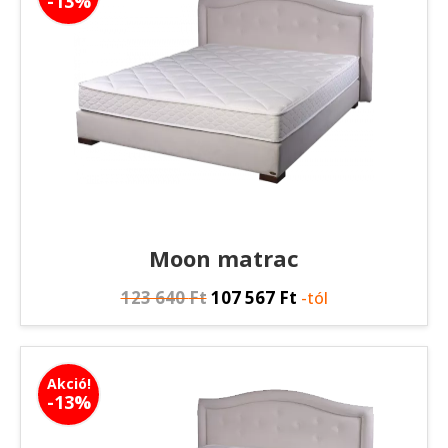
-13%
Moon matrac
123 640
Ft
107 567
Ft
-tól
Akció!
-13%