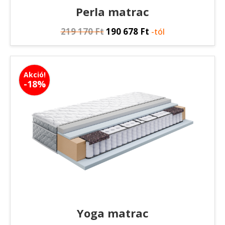
Perla matrac
219 170
Ft
190 678
Ft
-tól
Akció!
-18%
Yoga matrac