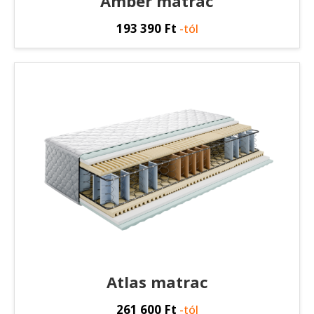
Amber matrac
193 390
Ft
-tól
Atlas matrac
261 600
Ft
-tól