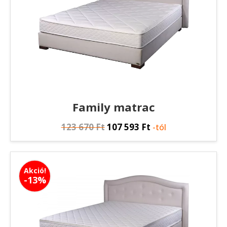
Family matrac
123 670
Ft
107 593
Ft
-tól
Akció!
-13%