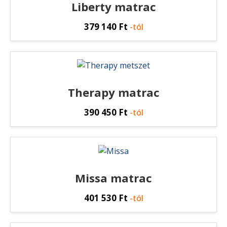
Liberty matrac
379 140
Ft
-tól
Therapy matrac
390 450
Ft
-tól
Missa matrac
401 530
Ft
-tól