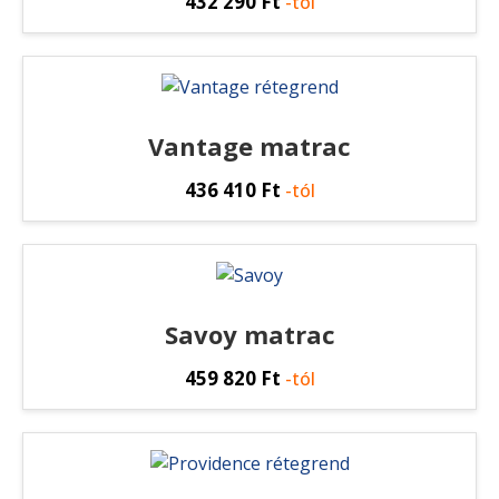
432 290
Ft
-tól
Vantage matrac
436 410
Ft
-tól
Savoy matrac
459 820
Ft
-tól