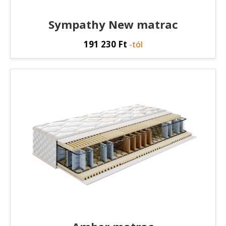
Sympathy New matrac
191 230
Ft
-tól