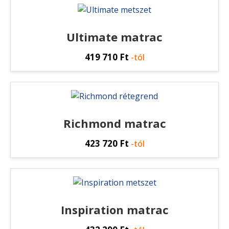
Ultimate matrac
419 710
Ft
-tól
Richmond matrac
423 720
Ft
-tól
Inspiration matrac