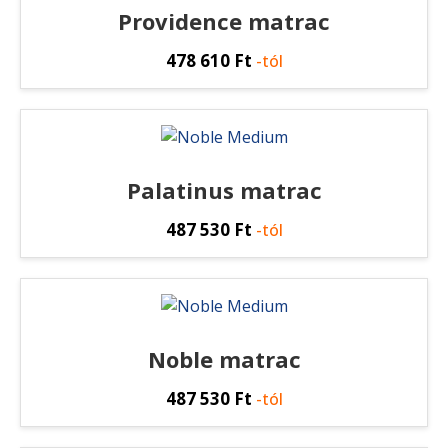
Providence matrac
478 610
Ft
-tól
Palatinus matrac
487 530
Ft
-tól
Noble matrac
487 530
Ft
-tól