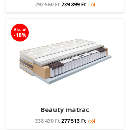
292 560
Ft
239 899
Ft
-tól
Akció!
-18%
Beauty matrac
338 430
Ft
277 513
Ft
-tól