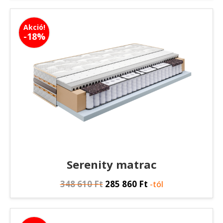
Akció!
-18%
Serenity matrac
348 610
Ft
285 860
Ft
-tól