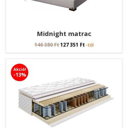
Midnight matrac
146 380
Ft
127 351
Ft
-tól
Akció!
-13%