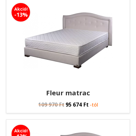
Akció!
-13%
Fleur matrac
109 970
Ft
95 674
Ft
-tól
Akció!