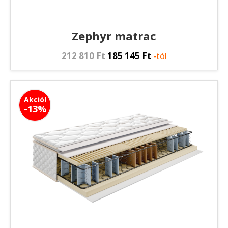
Zephyr matrac
212 810
Ft
185 145
Ft
-tól
Akció!
-13%