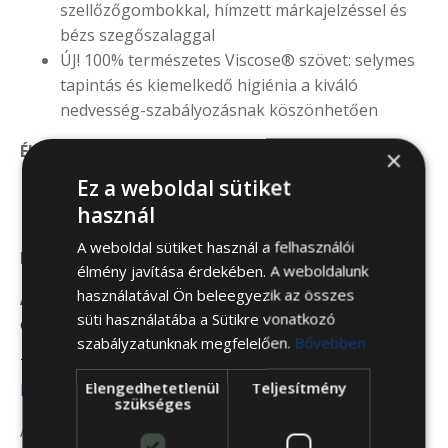
szellőzőgombokkal, hímzett márkajelzéssel és
bézs szegőszalaggal
ÚJ! 100% természetes Viscose® szövet: selymes
tapintás és kiemelkedő higiénia a kiváló
nedvesség-szabályozásnak köszönhetően
Élettartam
×
Ez a weboldal sütiket
Garancia: lásd a
jótállási jegyen
használ
15 év garancia rugótörésre
A weboldal sütiket használ a felhasználói
Magasság:
~28cm
élmény javítása érdekében. A weboldalunk
használatával Ön beleegyezik az összes
Ápolási technikai eszköz:
elszámolható számos
süti használatába a Sütikre vonatkozó
egészségpénztárban!
szabályzatunknak megfelelően.
Bővebben
Töltse le a használati útmutatónkat a matracainkhoz:
Elengedhetetlenül
Teljesítmény
ITT!
szükséges
A termékről készült kisfilmünket itt is megtekintheti: