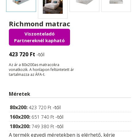
Richmond matrac
Viszonteladó
Partnereknél kapható
423 720
Ft
-tól
Az ár a 80x200as matracokra
vonatkozik. A honlapon feltüntetett ár
tartalmazza az ÁFA-t.
Méretek
80x200:
-tól
423 720
Ft
160x200:
-tól
651 740
Ft
180x200:
-tól
749 380
Ft
A termék egyedi méretekben is elérhető, kérje