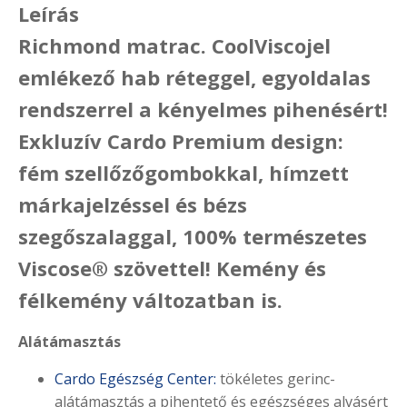
Leírás
Richmond matrac. CoolViscojel
emlékező hab réteggel, egyoldalas
rendszerrel a kényelmes pihenésért!
Exkluzív Cardo Premium design:
fém szellőzőgombokkal, hímzett
márkajelzéssel és bézs
szegőszalaggal, 100% természetes
Viscose® szövettel! Kemény és
félkemény változatban is.
Alátámasztás
Cardo Egészség Center:
tökéletes gerinc-
alátámasztás a pihentető és egészséges alvásért