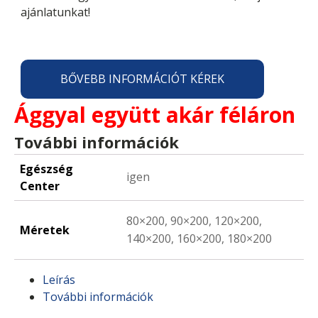
ajánlatunkat!
BŐVEBB INFORMÁCIÓT KÉREK
Ággyal együtt akár féláron
További információk
Egészség
igen
Center
80×200, 90×200, 120×200,
Méretek
140×200, 160×200, 180×200
Leírás
További információk