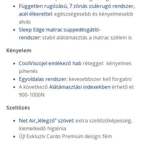
Független rugózású, 7 zónás zsákrugó rendszer,
acél élkerettel:
egészségesebb és kényelmesebb
alvás
Sleep Edge matrac süppedésgátló-
rendszer:
stabil alátámasztás a matrac szélein is
Kényelem
CoolViscojel emlékező hab
réteggel: kényelmes
pihenés
Egyoldalas rendszer:
kevesebbszer kell forgatni
A következő
Alátámasztási indexekben
érhető el:
900-1000N
Szellőzés
Net Air„lélegző” szövet:
extra szellőzőképesség,
kiemelkedő higiénia
ÚJ! Exkluzív Cardo Premium design: fém