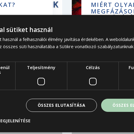
KAT?
MIÉRT OLYA
MEGFÁZÁSO
ELKERÜLÉSÉ
védőinket.
Tippek az őszi 
al sütiket használ
ét sokáig
mindennapokban 
t használ a felhasználói élmény javítása érdekében. A weboldalun
z összes süti használatába a Sütikre vonatkozó szabályzatunknak
lenül
Teljesítmény
Célzás
Fu
s
BŐVEB
ÖSSZES ELUTASÍTÁSA
ÖSSZES 
EGJELENÍTÉSE