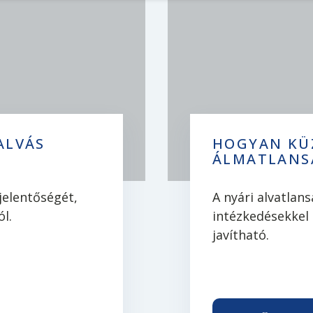
 ALVÁS
HOGYAN KÜZ
ÁLMATLANS
jelentőségét,
A nyári alvatlan
l.
intézkedésekkel 
javítható.