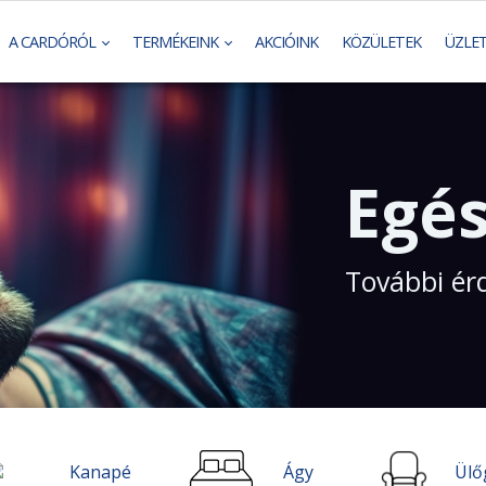
A CARDÓRÓL
TERMÉKEINK
AKCIÓINK
KÖZÜLETEK
ÜZLE
Egés
További ér
Kanapé
Ágy
Ülő