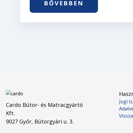
BŐVEBBEN
Haszn
Jogi t
Cardo Bútor- és Matracgyártó
Adatv
Kft.
Vissza
9027 Győr, Bútorgyári u. 3.