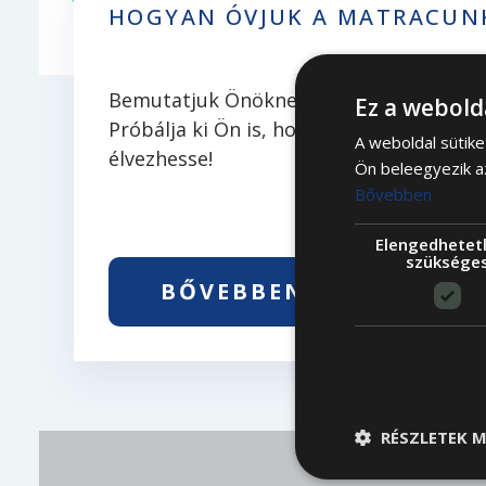
HOGYAN ÓVJUK A MATRACUN
Bemutatjuk Önöknek a legújabb matrac
Ez a webold
Próbálja ki Ön is, hogy matraca kényelm
A weboldal sütike
élvezhesse!
Ön beleegyezik a
Bővebben
Elengedhetet
szüksége
BŐVEBBEN
RÉSZLETEK M