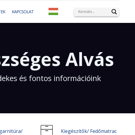
TEK
KAPCSOLAT
zséges Alvás
dekes és fontos információink
garnitúra/
Kiegészítők/ Fedőmatrac