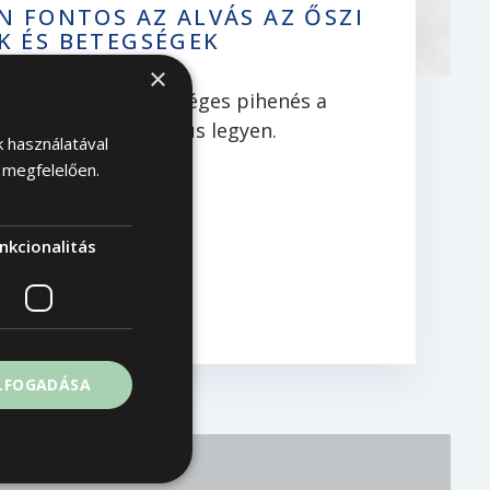
N FONTOS AZ ALVÁS AZ ŐSZI
K ÉS BETEGSÉGEK
BEN?
×
hónapokra. Az egészséges pihenés a
nem kell, hogy luxus legyen.
k használatával
 megfelelően.
nkcionalitás
BEN
ELFOGADÁSA