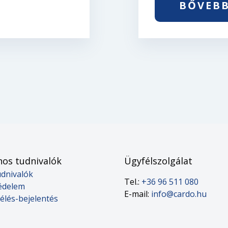
BŐVEB
os tudnivalók
Ügyfélszolgálat
udnivalók
Tel.:
+36 96 511 080
édelem
E-mail:
info@cardo.hu
élés-bejelentés