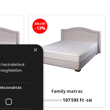
Akció!
-13%
×
k használatával
 megfelelően.
nkcionalitás
c
Family matrac
Ft
123 670
Ft
107 593
Ft
-tól
-tól