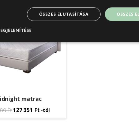
ÖSSZES ELUTASÍTÁSA
ÖSSZES 
EGJELENÍTÉSE
idnight matrac
380
Ft
127 351
Ft
-tól