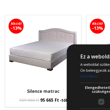
Akció!
Akció!
-13%
-13%
Ez a webold
A weboldal sütike
Ön beleegyezik a
Bővebben
Elengedhetet
Silence matrac
szüksége
109 960
Ft
95 665
Ft
109 
-tól