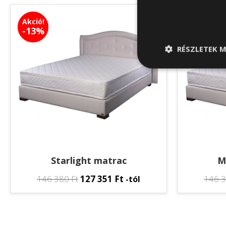
Akció!
Akció!
-13%
-13%
RÉSZLETEK M
Starlight matrac
M
146 380
Ft
127 351
Ft
146 
-tól