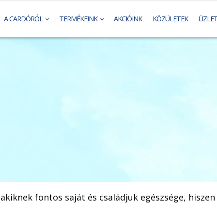
A CARDÓRÓL
TERMÉKEINK
AKCIÓINK
KÖZÜLETEK
ÜZLE
akiknek fontos saját és családjuk egészsége, hisze