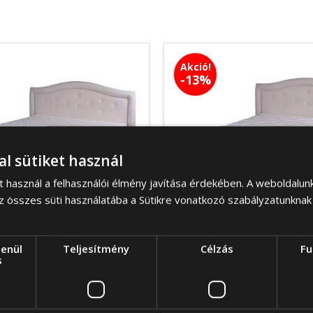
Akció!
-13%
al sütiket használ
t használ a felhasználói élmény javítása érdekében. A weboldalun
z összes süti használatába a Sütikre vonatkozó szabályzatunknak
lenül
Teljesítmény
Célzás
Fu
Fleur matrac
Moon matra
s
970
Ft
95 674
Ft
123 640
Ft
107 567
-tól