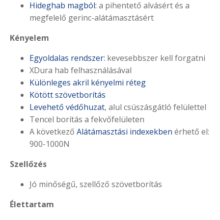
Hideghab magból:
a pihentető alvásért és a
megfelelő gerinc-alátámasztásért
Kényelem
Egyoldalas rendszer:
kevesebbszer kell forgatni
XDura hab felhasználásával
Különleges akril kényelmi réteg
Kötött szövetborítás
Levehető védőhuzat
, alul csúszásgátló felülettel
Tencel borítás a fekvőfelületen
A következő
Alátámasztási indexekben
érhető el:
900-1000N
Szellőzés
Jó minőségű, szellőző szövetborítás
Élettartam