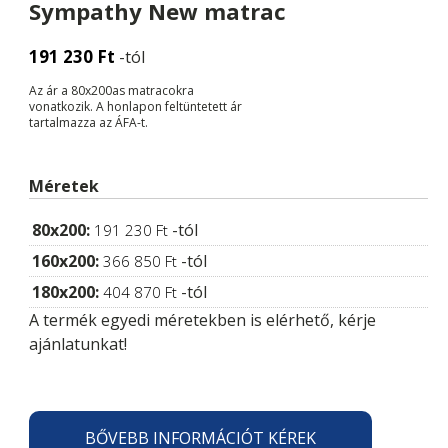
Sympathy New matrac
191 230
Ft
-tól
Az ár a 80x200as matracokra
vonatkozik. A honlapon feltüntetett ár
tartalmazza az ÁFA-t.
Méretek
80x200:
-tól
191 230
Ft
160x200:
-tól
366 850
Ft
180x200:
-tól
404 870
Ft
A termék egyedi méretekben is elérhető, kérje
ajánlatunkat!
BŐVEBB INFORMÁCIÓT KÉREK