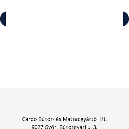
Midnight matrac
146 380
Ft
127 351
Ft
-tól
Cardo Bútor- és Matracgyártó Kft.
9027 Győr, Bútorgyári u. 3.