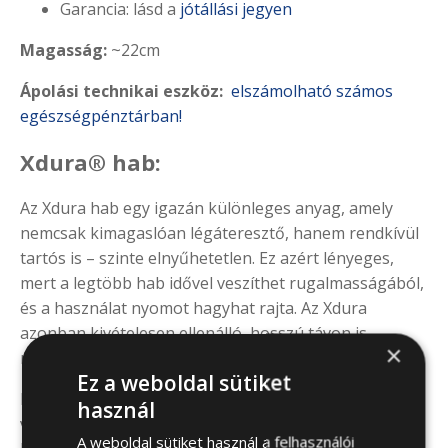
Garancia: lásd a
jótállási jegyen
Magasság:
~22cm
Ápolási technikai eszköz:
elszámolható számos
egészségpénztárban!
Xdura® hab:
Az Xdura hab egy igazán különleges anyag, amely
nemcsak kimagaslóan légáteresztő, hanem rendkívül
tartós is – szinte elnyűhetetlen. Ez azért lényeges,
mert a legtöbb hab idővel veszíthet rugalmasságából,
és a használat nyomot hagyhat rajta. Az Xdura
azonban kivételesen ellenálló, hosszú távon is
×
megőrzi formáját és stabilitását.
Ez a weboldal sütiket
Még intenzív használat mellett sem deformálódik el
használ
vagy esik össze. Az Xdura® hab szerkezete nyílt cellás
A weboldal sütiket használ a felhasználói