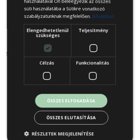
használatával Ön beleegyezik az összes
süti használatába a Sütikre vonatkozó
szabályzatunknak megfelelően.
Bővebben
Elengedhetetlenül
Teljesítmény
szükséges
Szállítás
Célzás
Funkcionalitás
ÖSSZES ELFOGADÁSA
ÖSSZES ELUTASÍTÁSA
RÉSZLETEK MEGJELENÍTÉSE