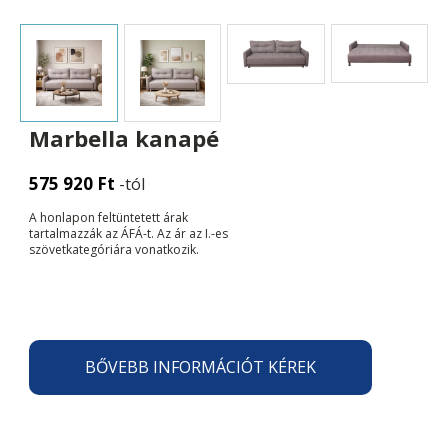
Marbella kanapé
575 920
Ft
-tól
A honlapon feltüntetett árak
tartalmazzák az ÁFÁ-t. Az ár az I.-es
szövetkategóriára vonatkozik.
BŐVEBB INFORMÁCIÓT KÉREK