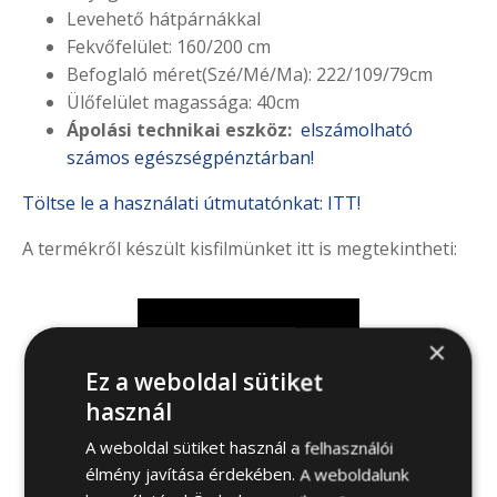
Levehető hátpárnákkal
Fekvőfelület: 160/200 cm
Befoglaló méret(Szé/Mé/Ma): 222/109/79cm
Ülőfelület magassága: 40cm
Ápolási technikai eszköz:
elszámolható
számos egészségpénztárban!
Töltse le a használati útmutatónkat: ITT!
A termékről készült kisfilmünket itt is megtekintheti:
×
Ez a weboldal sütiket
használ
A weboldal sütiket használ a felhasználói
élmény javítása érdekében. A weboldalunk