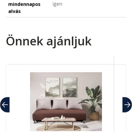
igen
mindennapos
alvás
Önnek ajánljuk