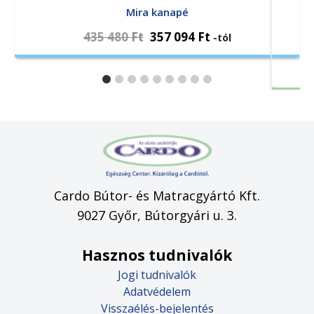
Mira kanapé
435 480
Ft
357 094
Ft
-tól
Cardo Bútor- és Matracgyártó Kft.
9027 Győr, Bútorgyári u. 3.
Hasznos tudnivalók
Jogi tudnivalók
Adatvédelem
Visszaélés-bejelentés