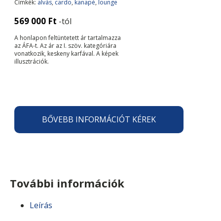
Címkék:
alvás
,
cardo
,
kanapé
,
lounge
569 000
Ft
-tól
A honlapon feltüntetett ár tartalmazza
az ÁFA-t. Az ár az I. szöv. kategóriára
vonatkozik, keskeny karfával. A képek
illusztrációk.
BŐVEBB INFORMÁCIÓT KÉREK
További információk
Leírás