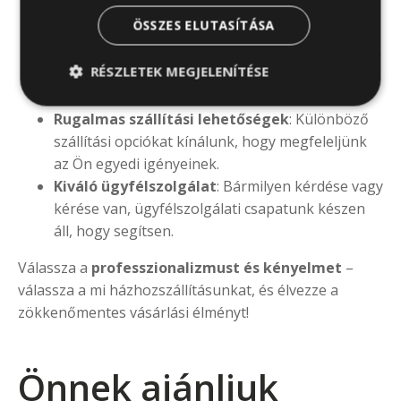
megrendeléseit a lehető leggyorsabban és
ÖSSZES ELUTASÍTÁSA
legpontosabban szállítjuk ki.
Szakértő csomagolás
: Termékeinket gondosan
RÉSZLETEK MEGJELENÍTÉSE
csomagoljuk, hogy biztosítsuk azok épségét és
minőségét az út során.
Rugalmas szállítási lehetőségek
: Különböző
szállítási opciókat kínálunk, hogy megfeleljünk
az Ön egyedi igényeinek.
Kiváló ügyfélszolgálat
: Bármilyen kérdése vagy
kérése van, ügyfélszolgálati csapatunk készen
áll, hogy segítsen.
Válassza a
professzionalizmust és kényelmet
–
válassza a mi házhozszállításunkat, és élvezze a
zökkenőmentes vásárlási élményt!
Önnek ajánljuk