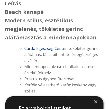
Leírás
Beach kanapé
Modern stílus, esztétikus
megjelenés, tökéletes gerinc
alátámasztás a mindennapokban.
Cardo Egészség Center
: tökéletes gerinc-
alátámasztás a pihentető és egészséges
alvásért
Mindennapos alvásra is alkalmas, teljes
értékű fekhely
Praktikus ágyneműtartóval
Kétféle választható karfa: keskeny vagy
széles
Befoglaló méretek(Szé/Mé): 240x110cm
×
Ülésmagasság: ~42cm
Ez a weboldal sütiket