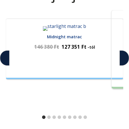
Midnight matrac
146 380
Ft
127 351
Ft
-tól