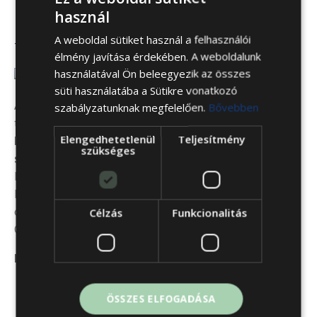
Ülésmélység: ~60cm + levehető
használ
hátpárnákkal
A weboldal sütiket használ a felhasználói
Töltse le a használati útmutatónkat: ITT!
élmény javítása érdekében. A weboldalunk
használatával Ön beleegyezik az összes
süti használatába a Sütikre vonatkozó
Amikor Ön nálunk vásárol, nem csak minőségi
szabályzatunknak megfelelően.
Bővebben
termékeket kap, hanem
elsőosztályú
Elengedhetetlenül
Teljesítmény
házhozszállítási- és összeszerelési
szükséges
szolgáltatást
is biztosítunk. Büszkék vagyunk arra,
hogy szakértő csapatunk gyorsan és megbízhatóan
kézbesíti a megrendeléseket, közvetlenül az Ön
otthonába, amelyet szakszerűen össze is szerelnek
Célzás
Funkcionalitás
Önnek, gyári garanciával.
Miért válasszon minket?
Gyors és pontos szállítás
: Tudjuk, hogy az Ön
ÖSSZES ELFOGADÁSA
ideje értékes, ezért garantáljuk, hogy a