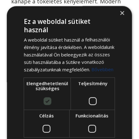
kanapé a tökéletes kényelemért. Modern
stílusú ággyá alakítható Cardo kanapé
×
Egyetlen mozdulattal vendégággyá
Ez a weboldal sütiket
alakítható Anyaga: Cardo szövetkollekció
használ
Fekvőfelület: 140/200 cm Ottomán nélküli
A weboldal sütiket használ a felhasználói
befoglaló méret(Szé/Mé/Ma): 200/106/79cm
élmény javítása érdekében. A weboldalunk
Ottomános sarokgarnitúra változatban is
használatával Ön beleegyezik az összes
elérhető: ITT Ápolási technikai eszköz:
süti használatába a Sütikre vonatkozó
elszámolható számos
szabályzatunknak megfelelően.
Bővebben
egészségpénztárban! Töltse le a használati
Elengedhetetlenül
Teljesítmény
útmutatónkat: ITT! Amikor Ön nálunk
szükséges
vásárol, nem csak minőségi […]
BŐVEBBEN
Célzás
Funkcionalitás