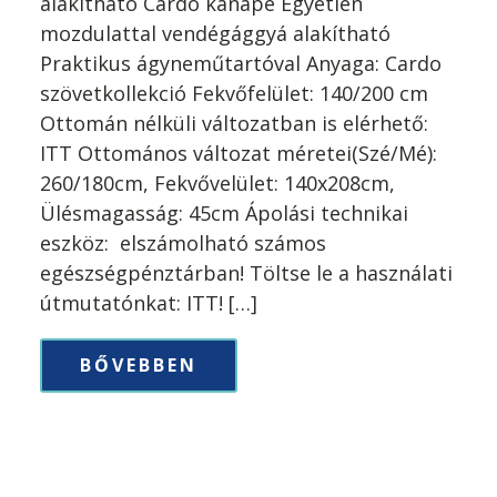
alakítható Cardo kanapé Egyetlen
mozdulattal vendégággyá alakítható
Praktikus ágyneműtartóval Anyaga: Cardo
szövetkollekció Fekvőfelület: 140/200 cm
Ottomán nélküli változatban is elérhető:
ITT Ottomános változat méretei(Szé/Mé):
260/180cm, Fekvővelület: 140x208cm,
Ülésmagasság: 45cm Ápolási technikai
eszköz: elszámolható számos
egészségpénztárban! Töltse le a használati
útmutatónkat: ITT! […]
BŐVEBBEN