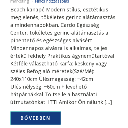
marketing
Nincs hozzászólás
Beach kanapé Modern stílus, esztétikus
megjelenés, tökéletes gerinc alátámasztás
a mindennapokban. Cardo Egészség
Center: tökéletes gerinc-alátámasztás a
pihentető és egészséges alvásért
Mindennapos alvásra is alkalmas, teljes
értékű fekhely Praktikus ágyneműtartóval
Kétféle választható karfa: keskeny vagy
széles Befoglaló méretek(Szé/Mé):
240x110cm Ülésmagasság: ~42cm
Ülésmélység: ~60cm + levehető
hátpárnákkal Töltse le a használati
útmutatónkat: ITT! Amikor Ön nálunk […]
BŐVEBBEN