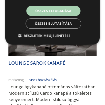
2025-02-06
ÖSSZES ELFOGADÁSA
ÖSSZES ELUTASÍTÁSA
RÉSZLETEK MEGJELENÍTÉSE
LOUNGE SAROKKANAPÉ
marketing
Nincs hozzászólás
Lounge ágykanapé ottomános változatban!
Modern stílusú Cardo kanapé a tökéletes
kényelemért. Modern stílusú ággyá