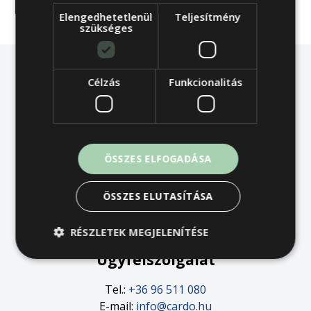
Elengedhetetlenül
Teljesítmény
szükséges
Célzás
Funkcionalitás
Cardo Bútor- és Matracgyártó Kft.
9027 Győr, Bútorgyári u. 3.
ÖSSZES ELFOGADÁSA
Hasznos tudnivalók
Jogi tudnivalók
ÖSSZES ELUTASÍTÁSA
Adatvédelem
Visszaélés-bejelentés
RÉSZLETEK MEGJELENÍTÉSE
Ügyfélszolgálat
Tel.:
+36 96 511 080
E-mail:
info@cardo.hu