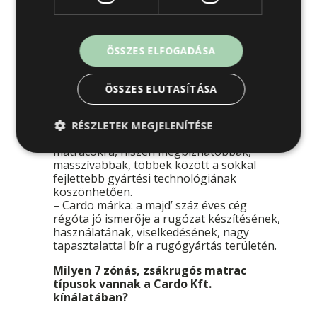
– A megfelelő alátámasztás biztosítására a
rugózat a legalkalmasabb: egészséges,
jobb a gerincnek.(Nem rugós matrac
ÖSSZES ELFOGADÁSA
esetén ágyrácsról is gondoskodni kell,
hogy meglegyen az alátámasztás)
– Nagyon jó a szellőzőképessége,
ÖSSZES ELUTASÍTÁSA
higiénikusabb, mint pl. egy hideghab
matracnak.
– Hosszabb az élettartama: akár 15 év
RÉSZLETEK MEGJELENÍTÉSE
garanciát is adunk bizonyos rugós
matracokra, hiszen megbízhatóbbak,
masszívabbak, többek között a sokkal
fejlettebb gyártési technológiának
köszönhetően.
– Cardo márka: a majd’ száz éves cég
régóta jó ismerője a rugózat készítésének,
használatának, viselkedésének, nagy
tapasztalattal bír a rugógyártás területén.
Milyen 7 zónás, zsákrugós matrac
típusok vannak a Cardo Kft.
kínálatában?