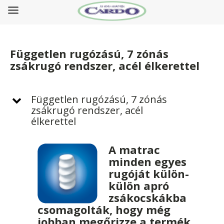
Független rugózású, 7 zónás
zsákrugó rendszer, acél élkerettel
Független rugózású, 7 zónás
zsákrugó rendszer, acél
élkerettel
A matrac
minden egyes
rugóját külön-
külön apró
zsákocskákba
csomagolták, hogy még
jobban megőrizze a termék