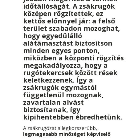
időtállóságát. A zsákrugók
középen rögzítettek, ez
kettős előnnyel jár: a felső
terület szabadon mozoghat,
hogy egyedülálló
alátámasztást biztosítson
minden egyes ponton,
miközben a központi rögzítés
megakadályozza, hogy a
rugótekercsek között rések
keletkezzenek. Így a
zsákrugók egymástól
függetlenül mozognak,
zavartalan alvást
biztosítanak, így
kipihentebben ébredhetünk.
A zsákrugózat a legkorszerűbb,
legmagasabb minőséget képviselő