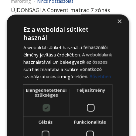
marketing
Nincs hozzászólás
ÚJDONSÁG! A Convent matrac 7 zónás
zsákrugós rendszere pontosan követi a
×
test vonalát, míg a Cardo Egészség Center
Ez a weboldal sütiket
stabil alátámasztást biztosít az egészséges
használ
és pihentető alvásért. Alátámasztás Cardo
A weboldal sütiket használ a felhasználói
Egészség Center: tökéletes gerinc-
élmény javítása érdekében. A weboldalunk
alátámasztás a pihentető és egészséges
használatával Ön beleegyezik az összes
alvásért Független rugózású, 7 zónás, 18
süti használatába a Sütikre vonatkozó
cm magas relaxguard zsákrugós rendszer,
szabályzatunknak megfelelően.
Bővebben
acél élkerettel: egyedülálló komfort,
Elengedhetetlenül
Teljesítmény
zavartalan pihenés Körkörösen
szükséges
megerősített rugózat: stabil […]
BŐVEBBEN
Célzás
Funkcionalitás