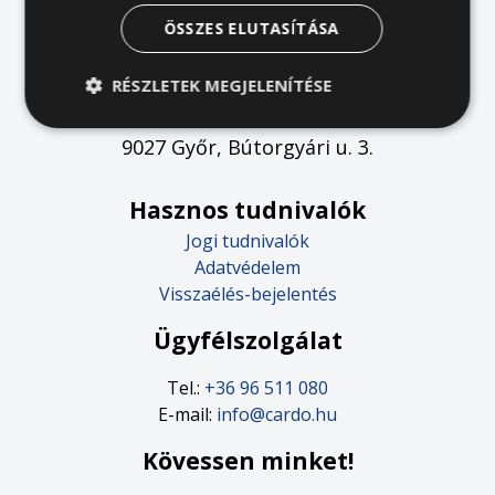
ÖSSZES ELUTASÍTÁSA
RÉSZLETEK MEGJELENÍTÉSE
Cardo Bútor- és Matracgyártó Kft.
9027 Győr, Bútorgyári u. 3.
Hasznos tudnivalók
Jogi tudnivalók
Adatvédelem
Visszaélés-bejelentés
Ügyfélszolgálat
Tel.:
+36 96 511 080
E-mail:
info@cardo.hu
Kövessen minket!