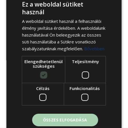
marketing
Nincs hozzászólás
Ez a weboldal sütiket
A megfelelő alvás kiemelkedő fontosságú a
használ
hatékony munkavégzés szempontjából.
A weboldal sütiket használ a felhasználói
élmény javítása érdekében. A weboldalunk
használatával Ön beleegyezik az összes
süti használatába a Sütikre vonatkozó
szabályzatunknak megfelelően.
Bővebben
BŐVEBBEN
Elengedhetetlenül
Teljesítmény
szükséges
Célzás
Funkcionalitás
ÖSSZES ELFOGADÁSA