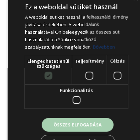
Ez a weboldal sütiket használ
Típus:
Kiemelt partner
A weboldal sütiket használ a felhasználói élmény
Típus: Kiemelt partner. CímKossuth u. 39.4200,
javítása érdekében. A weboldalunk
Hajdúszoboszló, ElérhetőségekTelefonszám:
használatával Ön beleegyezik az összes süti
52/361-211E-mail cím: rusztikbutor@freemail.h
használatába a Sütikre vonatkozó
szabályzatunknak megfelelően.
Bővebben
Cím
Elérhetőségek
Kossuth u. 39.
Telefonszám:
52/361-
Elengedhetetlenül
Teljesítmény
Célzás
szükséges
4200, Hajdúszoboszló,
211
E-mail cím:
rusztikbutor@freemai
Funkcionalitás
BŐVEBBEN
ÖSSZES ELFOGADÁSA