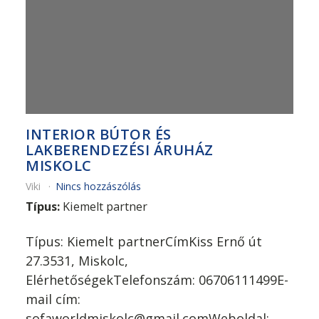
INTERIOR BÚTOR ÉS
LAKBERENDEZÉSI ÁRUHÁZ
MISKOLC
Viki
Nincs hozzászólás
Típus:
Kiemelt partner
Típus: Kiemelt partnerCímKiss Ernő út
27.3531, Miskolc,
ElérhetőségekTelefonszám: 06706111499E-
mail cím:
sofaworldmiskolc@gmail.comWeboldal: