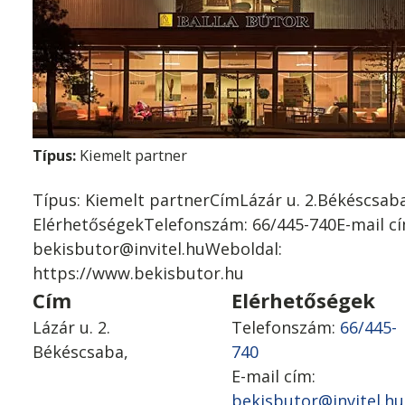
Típus:
Kiemelt partner
Típus: Kiemelt partnerCímLázár u. 2.Békéscsab
ElérhetőségekTelefonszám: 66/445-740E-mail cí
bekisbutor@invitel.huWeboldal:
https://www.bekisbutor.hu
Cím
Elérhetőségek
Lázár u. 2.
Telefonszám:
66/445-
Békéscsaba,
740
E-mail cím:
bekisbutor@invitel.hu