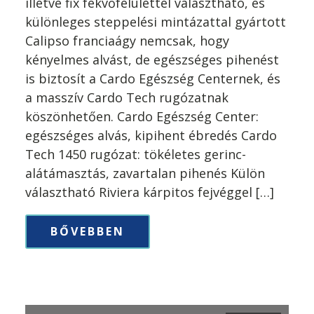
illetve fix fekvőfelülettel választható, és
különleges steppelési mintázattal gyártott
Calipso franciaágy nemcsak, hogy
kényelmes alvást, de egészséges pihenést
is biztosít a Cardo Egészség Centernek, és
a masszív Cardo Tech rugózatnak
köszönhetően. Cardo Egészség Center:
egészséges alvás, kipihent ébredés Cardo
Tech 1450 rugózat: tökéletes gerinc-
alátámasztás, zavartalan pihenés Külön
választható Riviera kárpitos fejvéggel […]
BŐVEBBEN