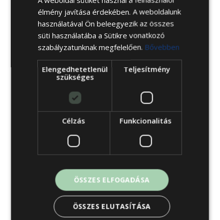
kényelmes alvást, de egészséges pihenést
élmény javítása érdekében. A weboldalunk
is biztosít a Cardo Egészség Centernek, és
használatával Ön beleegyezik az összes
a zsákrugós belső szerkezetnek
süti használatába a Sütikre vonatkozó
köszönhetően. Cardo Egészség Center:
szabályzatunknak megfelelően.
Bővebben
egészséges alvás, kipihent ébredés
Független rugózású, zsákrugós szerkezet:
Elengedhetetlenül
Teljesítmény
szükséges
tökéletes gerinc-alátámasztás, zavartalan
pihenés Külön választható Riviera kárpitos
fejvéggel Különleges […]
Célzás
Funkcionalitás
BŐVEBBEN
ÖSSZES ELFOGADÁSA
2024-08-30
ÖSSZES ELUTASÍTÁSA