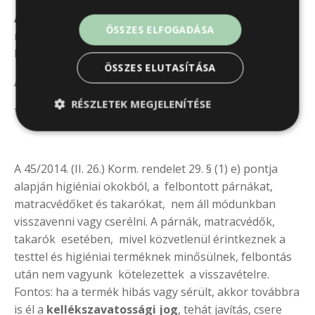
ÁPOLÁSI TANÁCS
: A párna nem mosható. Nedves
ÖSSZES ELFOGADÁSA
ruhával törölje át, vagy szellőztesse (ne tegye ki
közvetlen napfénynek).
ÖSSZES ELUTASÍTÁSA
A mellékelt pamuthuzat 30 fokon mosható.
RÉSZLETEK MEGJELENÍTÉSE
*A kép illusztráció
A 45/2014. (II. 26.) Korm. rendelet 29. § (1) e) pontja
alapján higiéniai okokból
, a
felbontott párnákat,
matracvédőket és takarókat
,
nem áll módunkban
visszavenni vagy cserélni. A párnák, matracvédők,
takarók esetében
,
mivel közvetlenül érintkeznek a
testtel és higiéniai terméknek minősülnek
,
felbontás
után nem
vagyunk
kötelezettek
a
visszavételre.
Fontos: ha a termék hibás vagy sérült, akkor továbbra
is él a
kellékszavatossági jog
, tehát javítás, csere