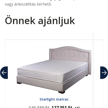
vagy árleszállítás kérhető.
Önnek ajánljuk
Starlight matrac
146 380
Ft
127 351
Ft
-tól