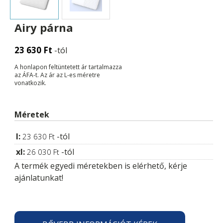
Airy párna
23 630
Ft
-tól
A honlapon feltüntetett ár tartalmazza
az ÁFA-t. Az ár az L-es méretre
vonatkozik.
Méretek
l:
-tól
23 630
Ft
xl:
-tól
26 030
Ft
A termék egyedi méretekben is elérhető, kérje
ajánlatunkat!