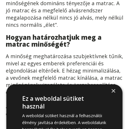
minőségének domináns tényezője a matrac. A
jó matrac és a megfelelő alvásrendszer
megalapozása nélkül nincs jó alvás, mely nélkül
nincs normális „élet”.
Hogyan határozhatjuk meg a
matrac minőségét?
A minőség meghatározása szubjektívnek tűnik,
mivel az egyes emberek preferenciái és
elgondolásai eltérőek. E hézag minimalizálása,
a vevőnek megfelelő matrac kínálása, a matrac
minőségének vizsgálata és összehasonlítása
×
céljából számos kritériumot határoztak meg, a
Ez a weboldal sütiket
matrac kívánatos jellemzőinek tisztázására és
használ
a matrac minőségének meghatározása végett
egy skála létrehozása céljából.
A weboldal sütiket használ a felhasználói
élmény javítása érdekében. A weboldalunk
Mi az elégséges támasz?