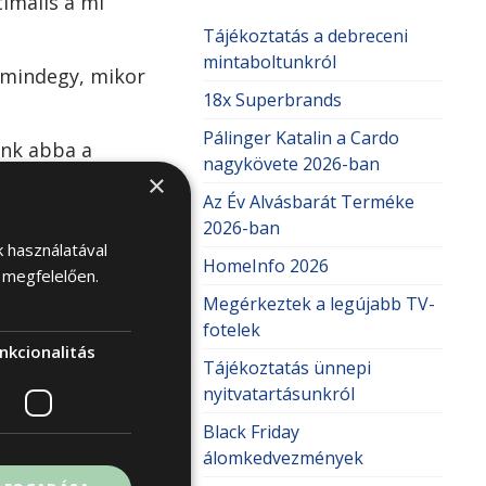
timális a mi
Tájékoztatás a debreceni
mintaboltunkról
 mindegy, mikor
18x Superbrands
Pálinger Katalin a Cardo
ünk abba a
nagykövete 2026-ban
indezt későn
×
Az Év Alvásbarát Terméke
etetlenül
2026-ban
k használatával
HomeInfo 2026
 megfelelően.
gyék fel
/
Megérkeztek a legújabb TV-
fotelek
nkcionalitás
Tájékoztatás ünnepi
nyitvatartásunkról
Black Friday
álomkedvezmények