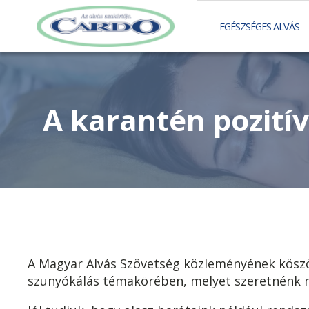
EGÉSZSÉGES ALVÁS
A karantén pozitív
A Magyar Alvás Szövetség közleményének kösz
szunyókálás témakörében, melyet szeretnénk m