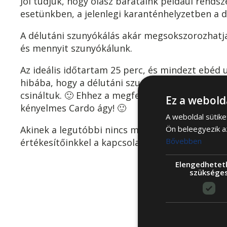
Jól tudjuk, hogy olasz barátaink például rendsz
esetünkben, a jelenlegi karanténhelyzetben a d
A délutáni szunyókálás akár megsokszorozhatj
és mennyit szunyókálunk.
Az ideális időtartam 25 perc, és mindezt ebéd 
hibába, hogy a délutáni szundítást követően é
csináltuk. 🙂 Ehhez a megfelelő körülmények bi
Ez a webold
kényelmes Cardo ágy! 🙂
A weboldal sütike
Akinek a legutóbbi nincs még szunditárában, a
Ön beleegyezik a
Bővebben
értékesítőinkkel a kapcsolatot weboldalunkon 
Elengedhetet
szüksége