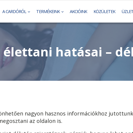
A CARDÓRÓL
TERMÉKEINK
AKCIÓINK
KÖZÜLETEK
ÜZLE
 élettani hatásai – d
önhetően nagyon hasznos információkhoz jutottunk 
egosztani az oldalon is.