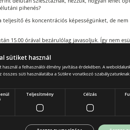
erint délután sziesztáznak, nézzük, hogyan lehet op
élutáni pihenés?
a teljesítő és koncentrációs képességünket, de nem
után 15.00 órával bezárulólag javasoljuk. Így nem es
jjel nem tudunk aludni, mert sokat aludtunk, vagy m
ztosítása szükséges: csend, nyugalom no és egy hih
al sütiket használ
t használ a felhasználói élmény javítása érdekében. A weboldalun
z látogasson el
z összes süti használatába a Sütikre vonatkozó szabályzatunknak
bemutatótermeink egyikébe vagy ve
akciós ajánlatainkkal kapcsolatban:
https://cardo.hu
lenül
Teljesítmény
Célzás
Fu
s