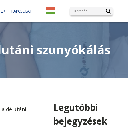
TEK
KAPCSOLAT
élutáni szunyókálás
Legutóbbi
a délutáni
bejegyzések