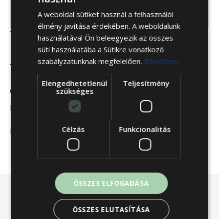
A weboldal sütiket használ a felhasználói
élmény javítása érdekében. A weboldalunk
Típus:
Cardo partner
használatával Ön beleegyezik az összes
süti használatába a Sütikre vonatkozó
szabályzatunknak megfelelően.
Bővebben
.
Elengedhetetlenül
Teljesítmény
Cím
Elérhetőségek
szükséges
Bevásárló u. 6.
Telefonszám:
1/289-
1237, Budapest, XXIII.
1211
Célzás
Funkcionalitás
Kerület,
ÖSSZES ELFOGADÁSA
ÖSSZES ELUTASÍTÁSA