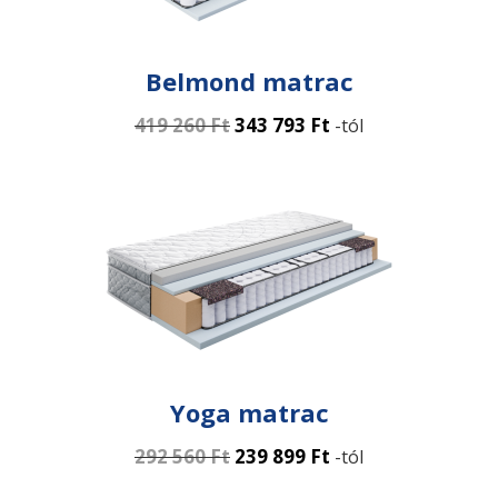
Belmond matrac
419 260
Ft
343 793
Ft
-tól
Yoga matrac
292 560
Ft
239 899
Ft
-tól