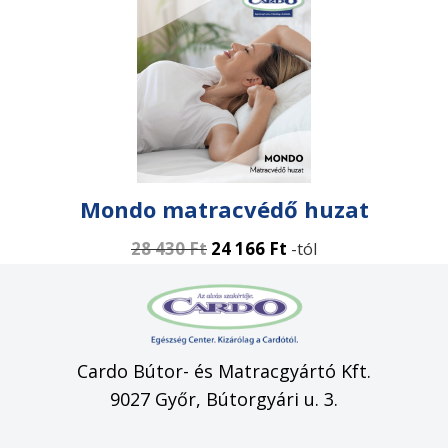
Mondo matracvédő huzat
28 430
Ft
24 166
Ft
-tól
Cardo Bútor- és Matracgyártó Kft.
9027 Győr, Bútorgyári u. 3.