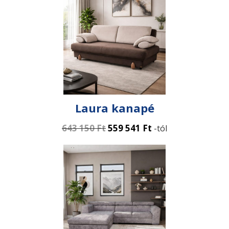
Laura kanapé
643 150
Ft
559 541
Ft
-tól