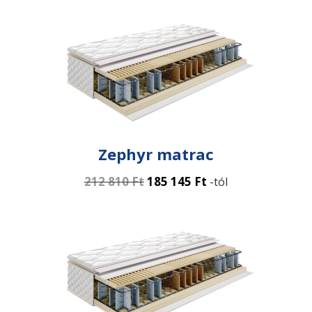
Zephyr matrac
212 810
Ft
185 145
Ft
-tól