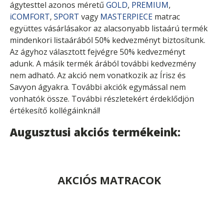
ágytesttel azonos méretű
GOLD
,
PREMIUM
,
iCOMFORT
,
SPORT
vagy
MASTERPIECE
matrac
együttes vásárlásakor az alacsonyabb listaárú termék
mindenkori listaárából 50% kedvezményt biztosítunk.
Az ágyhoz választott fejvégre 50% kedvezményt
adunk. A másik termék árából további kedvezmény
nem adható. Az akció nem vonatkozik az Írisz és
Savyon ágyakra. További akciók egymással nem
vonhatók össze. További részletekért érdeklődjön
értékesítő kollégáinknál!
Augusztusi akciós termékeink:
AKCIÓS MATRACOK