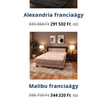
Alexandria franciaágy
335 060
Ft
291 502
Ft
-tól
Malibu franciaágy
395 770
Ft
344 320
Ft
-tól