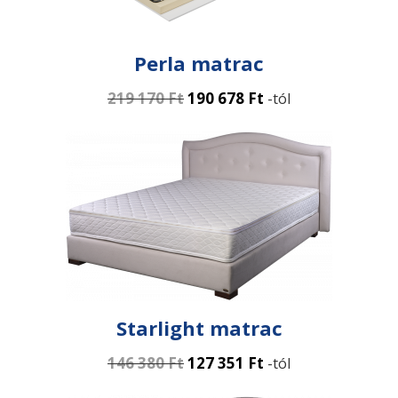
Perla matrac
219 170
Ft
190 678
Ft
-tól
Starlight matrac
146 380
Ft
127 351
Ft
-tól