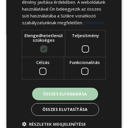
élmény javítása érdekében. A weboldalunk
használatával Ön beleegyezik az összes
süti használatába a Sütikre vonatkozó
szabályzatunknak megfelelően.
Bővebben
Elengedhetetlenül
Teljesítmény
szükséges
Beauty matrac
Célzás
Funkcionalitás
338 430
Ft
277 513
Ft
-tól
ÖSSZES ELFOGADÁSA
AKCIÓS KANAPÉK ÉS FOTELEK
ÖSSZES ELUTASÍTÁSA
RÉSZLETEK MEGJELENÍTÉSE