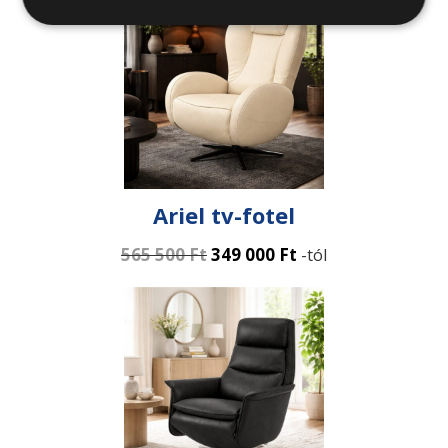
Ariel tv-fotel
565 500
Ft
349 000
Ft
-tól