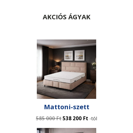
AKCIÓS ÁGYAK
Mattoni-szett
585 000
Ft
538 200
Ft
-tól