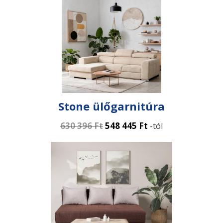
Stone ülőgarnitúra
630 396
Ft
548 445
Ft
-tól