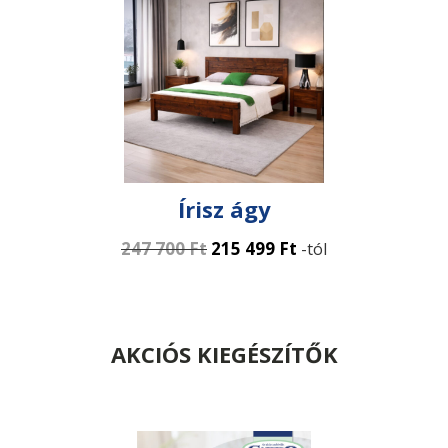
Írisz ágy
247 700
Ft
215 499
Ft
-tól
AKCIÓS KIEGÉSZÍTŐK