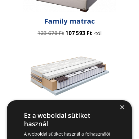
Family matrac
123 670
Ft
107 593
Ft
-tól
×
Serenity matrac
Ez a weboldal sütiket
használ
348 610
Ft
285 860
Ft
-tól
A weboldal sütiket használ a felhasználói