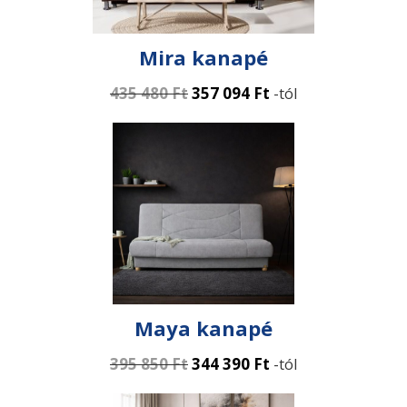
Mira kanapé
435 480
Ft
357 094
Ft
-tól
Maya kanapé
395 850
Ft
344 390
Ft
-tól