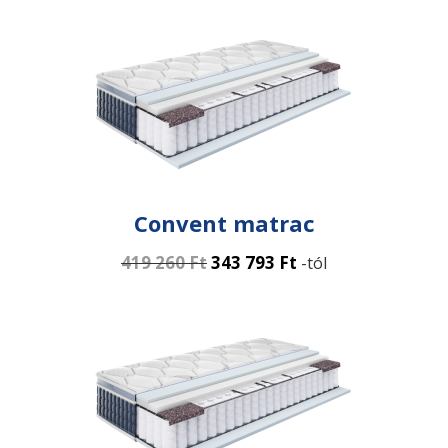
Convent matrac
419 260
Ft
343 793
Ft
-tól