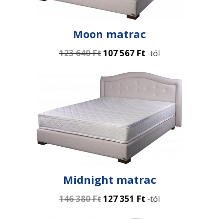
Moon matrac
123 640
Ft
107 567
Ft
-tól
Midnight matrac
146 380
Ft
127 351
Ft
-tól