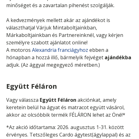
minőséget és a zavartalan pihenést szolgálják.
A kedvezmények mellett akár az ajándékot is
választhatja! Várjuk Mintaboltjainkban,
Márkaboltjainkban és Partnereinknél, vagy kérjen
személyre szabott ajánlatot online!
A motoros
Alexandria franciágyhoz
ebben a
hónapban a hozzá illő, bármelyik fejvéget
ajándékba
adjuk. (Az ággyal megegyező méretben.)
Együtt Féláron
Vagy válassza
Együtt Féláron
akciónkat, amely
keretein belül ha ágyat és matracot együtt vásárol,
akkor az olcsóbbik termék FÉLÁRON lehet az Öné!*
*Az akció időtartama: 2026. augusztus 1-31. között
érvényes. Tetszőleges Cardo ágytest(ágylappal) és az